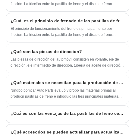
PICANTO 11-16
fricción. La fricción entre la pastilla de freno y el disco de freno
(tambor) y el neumático y el suelo se utiliza para convertir la energía
cinética del vehículo en energía térmica después de la fricción y
¿Cuál es el principio de frenado de las pastillas de freno?
detener el automóvil.
El principio de funcionamiento del freno es principalmente por
fricción. La fricción entre la pastilla de freno y el disco de freno
(tambor) y el neumático y el suelo se utiliza para convertir la energía
cinética del vehículo en energía térmica después de la fricción y
¿Qué son las piezas de dirección?
detener el automóvil.
Las piezas de dirección del automóvil consisten en volante, eje de
dirección, eje intermedio de dirección, tubería de aceite de dirección,
bomba de aceite de dirección, tanque de aceite de dirección, brazo
de articulación de dirección, barra de dirección, balancín de
¿Qué materiales se necesitan para la producción de pastillas de freno?
dirección, dirección integral, barra de dirección, amortiguador de
dirección, etc. en.
Ningbo bomcar Auto Parts evaluó y probó las materias primas al
producir pastillas de freno e introdujo las tres principales materias
primas necesarias para producir pastillas de freno y sus respectivas
funciones.
¿Cuáles son las ventajas de las pastillas de freno cerámicas?
¿Qué accesorios se pueden actualizar para actualizar el sistema de frenos?