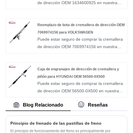
SXA10
de dirección OEM 1634600925 en nuestra
fábrica y le ofreceremos el mejor servicio
postventa y entrega oportuna. OEM de la
energía hidráulica de la fábrica de las piezas
Reemplazo de bota de cremallera de dirección OEM
de automóvil de BOMCAR NINGÚN engranaje
7069974156 para VOLKSWAGEN
Puede estar seguro de comprar la cremallera
de dirección 1634600925 para la CLASE del
de dirección OEM 7069974156 en nuestra
ML M de Mercedes-Benz
fábrica y le ofreceremos el mejor servicio
postventa y la entrega oportuna. BOMCAR
autoparts Manufactory Hydraulic Power OEM
Caja de engranajes de dirección de cremallera y
7069974156 Engranaje de dirección para
piñón para HYUNDAI OEM 56500-0X500
Puede estar seguro de comprar la cremallera
VOLKSWAGEN POLO NUEVO 2009 LHD
de dirección OEM 56500-0X500 en nuestra
fábrica y le ofreceremos el mejor servicio
Blog Relacionado
Reseñas
postventa y entrega oportuna. Engranaje de
dirección del OEM 56500-0X500 de la energía
hydráulica de la fábrica de las piezas de
Principio de frenado de las pastillas de freno
automóvil de BOMCAR para HYUNDAI i10
El principio de funcionamiento del freno es principalmente por