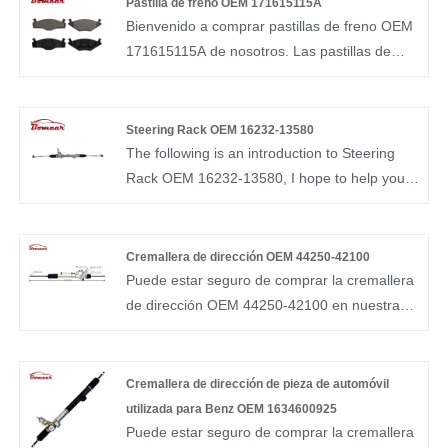
Pastilla de freno OEM 171615115A
Bienvenido a comprar pastillas de freno OEM
171615115A de nosotros. Las pastillas de
freno Bomcar son muy estrictas en la
selección de materias primas y pruebas de
productos terminados. Podemos garantizar la
Steering Rack OEM 16232-13580
calidad y el precio de las pastillas de freno
The following is an introduction to Steering
para satisfacer a los clientes. Protector de
Rack OEM 16232-13580, I hope to help you
seguridad duradero de alta calidad BOMCAR
better understand Steering Rack OEM 16232-
171615115A 191698151B 191698151G disco
13580. BOMCAR autoparts Manufactory
de pastillas de freno D280-7183 D280-7209
Hydraulic Power OEM NO.16232-13580
Cremallera de dirección OEM 44250-42100
fabricante GDB459
4001.81 Steering Gear for Peugoet Partner
Puede estar seguro de comprar la cremallera
LHD
de dirección OEM 44250-42100 en nuestra
fábrica y le ofreceremos el mejor servicio
postventa y la entrega oportuna. Engranaje
de dirección del OEM NO.44250-42100 de la
Cremallera de dirección de pieza de automóvil
energía hydráulica de la fábrica de las piezas
utilizada para Benz OEM 1634600925
de automóvil de BOMCAR para Toyota RAV4
Puede estar seguro de comprar la cremallera