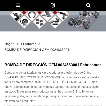
Hogar
>
Productos
>
BOMBA DE DIRECCIÓN OEM 0024663001
BOMBA DE DIRECCIÓN OEM 0024663001 Fabricantes
Como uno de los fabricantes y proveedores profesionales de China
BOMBA DE DIRECCIÓN OEM 0024663001, le invitamos a venir a nuestra
fábrica para comprar el BOMBA DE DIRECCIÓN OEM 0024663001 más
nuevo, con descuento, barato y de alta calidad. Nuestros productos están
en stock. Todos nuestros productos están hechos en China. Tenemos
muestras gratis, ven a vender al por mayor. Tenemos una lista de precios,
bienvenido a preguntar.