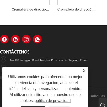
Cremallera de dirección OEM 6394601200
Cremallera de dirección OEM 4048.Y5
CONTÁCTENOS
No.100 Xiangyun Road, Ningbo, Provincia De Zhejiang, China
+86-13486679864
X
Utilizamos cookies para ofrecerle una mejor
Info@nbomcar.com
experiencia de navegación, analizar el
tráfico del sitio y personalizar el contenido.
Al utilizar este sitio, acepta nuestro uso de
Copyright © 2022 Ningbo Bomcar Auto Parts Co., Ltd. Todos Los
cookies.
política de privacidad
Derechos Reservados.