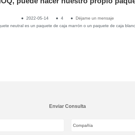
MOQ, puede hacer nuestro propio paqu
●
2022-05-14
●
4
●
Déjame un mensaje
quete neutral es un paquete de caja marrón o un paquete de caja blan
Enviar Consulta